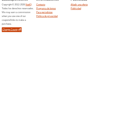
Filtrado:
Ordenar p
Educación y la ofic
Explor
Staples.com
58% ha 
¿Prefiere
Staples no