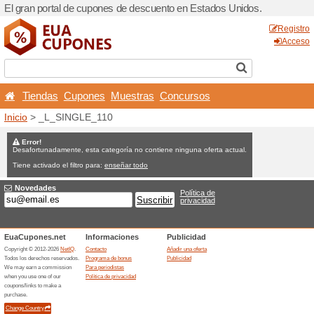
El gran portal de cupones 
Tiendas
Cupones
Mu
Inicio
> _L_SINGLE_110