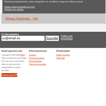
Homedepot.co
Ninguna oferta actual
4 ofert
Filtrado:
Encuesta:
Ir a
www.homedepot.com
Reciba las alertas relativas 
cupones que acaban de ser ag
esta tienda..