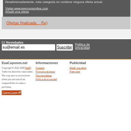
Spencersonlin
Ninguna oferta actual
5 ofert
Filtrado:
Encuesta:
Ir a
www.spencersonline.
Reciba las alertas relativas 
cupones que acaban de ser ag
esta tienda..