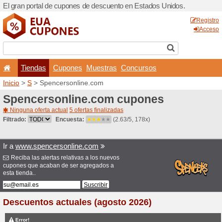
El gran portal de cupones 
Tiendas
Cupones
Inicio
>
S
> Spencersonlin