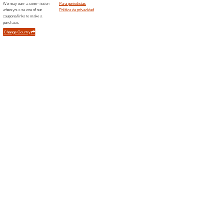
premio
Ordenar por:
Libros, música y ci
premio
Error!
Desafortunadamente, esta categorí
Novedades